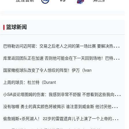
篮球新闻
巴特勒访问迈阿密：交易之后老人之间的第一场比赛 要解决热情的
怨恨
库里返回团队正在加速 否则他可能会在下一天回到场地！巴特勒迈
阿密的纸牌游戏引起了人们的关注
国家橄榄球队改变了令人惊叹的阵型！伊万（Ivan
上周的球员：杜兰特（Durant
小SA谈论塔图姆的伤害：我感到非常不舒服 不想看到这些我向他
道歉
没有咖喱 勇士的真实颜色将被揭示 谁注意到威金斯 他讨厌他的老
老板
偷詹姆斯+杀死湖人！ 22岁的雷霆遗弃儿子上演了一个上帝的剧
本：疯狂的反击争夺1亿元人民币的合同