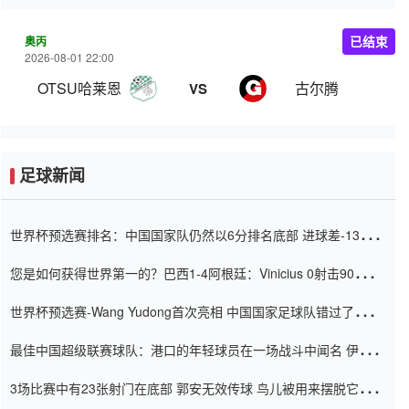
奥丙
已结束
2026-08-01 22:00
OTSU哈莱恩
古尔腾
VS
足球新闻
世界杯预选赛排名：中国国家队仍然以6分排名底部 进球差-13令人
震惊
您是如何获得世界第一的？巴西1-4阿根廷：Vinicius 0射击90分钟
内
世界杯预选赛-Wang Yudong首次亮相 中国国家足球队错过了世界
杯0-2
最佳中国超级联赛球队：港口的年轻球员在一场战斗中闻名 伊万放
弃了泰桑（Taishan）
3场比赛中有23张射门在底部 郭安无效传球 鸟儿被用来摆脱它
Setien痴迷于三名后卫