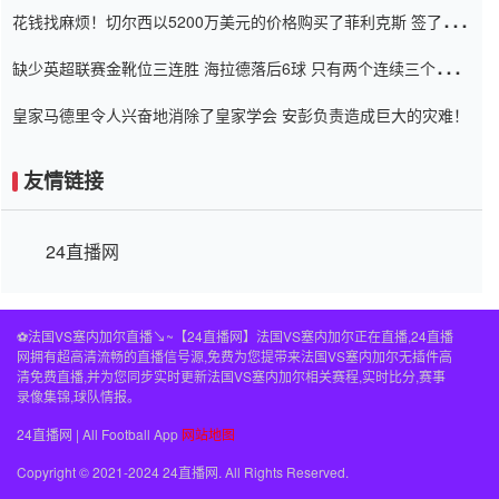
花钱找麻烦！切尔西以5200万美元的价格购买了菲利克斯 签了7年
并在半年内租了夏窗口
缺少英超联赛金靴位三连胜 海拉德落后6球 只有两个连续三个连续
三靴
皇家马德里令人兴奋地消除了皇家学会 安彭负责造成巨大的灾难！
友情链接
24直播网
⚽️法国VS塞内加尔直播↘~【24直播网】法国VS塞内加尔正在直播,24直播
网拥有超高清流畅的直播信号源,免费为您提带来法国VS塞内加尔无插件高
清免费直播,并为您同步实时更新法国VS塞内加尔相关赛程,实时比分,赛事
录像集锦,球队情报。
24直播网 | All Football App
网站地图
Copyright © 2021-2024 24直播网. All Rights Reserved.